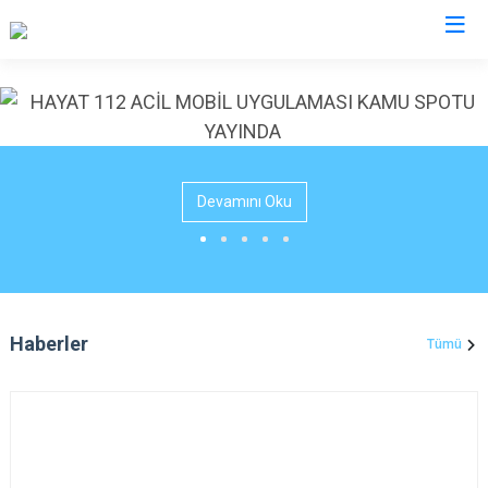
Diyarbakır
Bismil
Kocaköy
Devamını Oku
Çermik
Kulp
Çınar
Lice
Çüngüş
Silvan
Dicle
Bağlar
Eğil
Kayapınar
Haberler
Tümü
Ergani
Yenişehir
Hani
Sur
Hazro