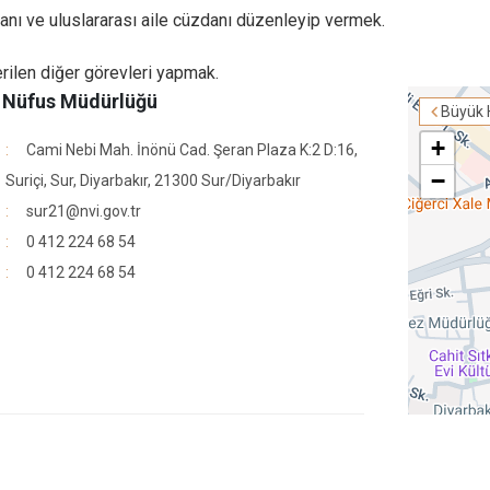
nı ve uluslararası aile cüzdanı düzenleyip vermek.
erilen diğer görevleri yapmak.
e Nüfus Müdürlüğü
Büyük 
+
Cami Nebi Mah. İnönü Cad. Şeran Plaza K:2 D:16,
−
Suriçi, Sur, Diyarbakır, 21300 Sur/Diyarbakır
sur21@nvi.gov.tr
0 412 224 68 54
0 412 224 68 54