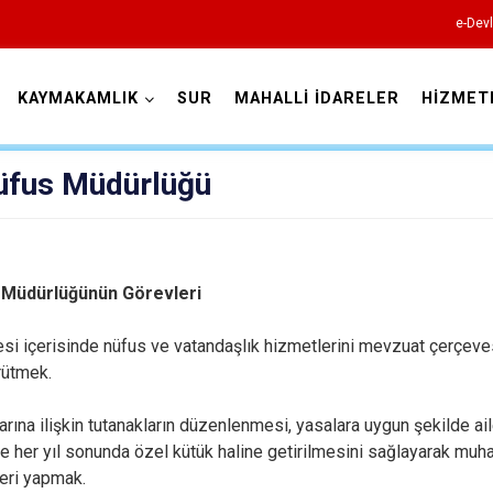
e-Devl
KAYMAKAMLIK
SUR
MAHALLİ İDARELER
HİZMET
Diyarbakır
Nüfus Müdürlüğü
 Müdürlüğünün Görevleri
Bismil
Çermik
si içerisinde nüfus ve vatandaşlık hizmetlerini mevzuat çerçev
rütmek.
Çınar
Çüngüş
arına ilişkin tutanakların düzenlenmesi, yasalara uygun şekilde ai
e her yıl sonunda özel kütük haline getirilmesini sağlayarak muha
Dicle
leri yapmak.