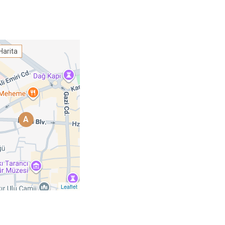
Harita
A
Leaflet