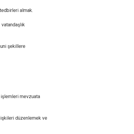
Kayapınar
tedbirleri almak.
Yenişehir
Sur
e vatandaşlık
uni şekillere
i işlemleri mevzuata
ilişkileri düzenlemek ve