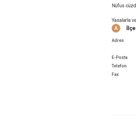
Nüfus cüzda
Yasalarla v
İlç
A
Adres
E-Posta
Telefon
Fax