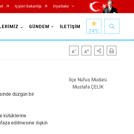
et
İçişleri Bakanlığı
Diyarbakır
LERİMİZ
GÜNDEM
İLETİŞİM
24
°C
İlçe Nüfus Müdürü
Kocaköy
Mustafa ÇELİK
Kulp
esinde düzgün bir
Lice
Silvan
le kütüklerine
faza edilmesine ilişkin
Bağlar