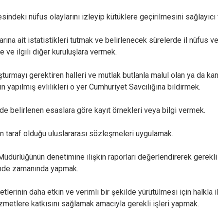
Eğil
sindeki nüfus olaylarını izleyip kütüklere geçirilmesini sağlayıcı 
Ergani
Hani
rına ait istatistikleri tutmak ve belirlenecek sürelerde il nüfus v
Hazro
 ve ilgili diğer kuruluşlara vermek.
turmayı gerektiren halleri ve mutlak butlanla malul olan ya da kan
n yapılmış evlilikleri o yer Cumhuriyet Savcılığına bildirmek.
e belirlenen esaslara göre kayıt örnekleri veya bilgi vermek.
n taraf olduğu uluslararası sözleşmeleri uygulamak.
Müdürlüğünün denetimine ilişkin raporları değerlendirerek gerekl
mde zamanında yapmak.
tlerinin daha etkin ve verimli bir şekilde yürütülmesi için halkla 
izmetlere katkısını sağlamak amacıyla gerekli işleri yapmak.