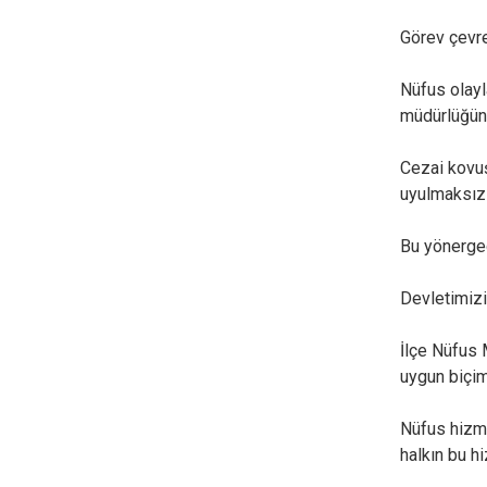
Görev çevre
Nüfus olayla
müdürlüğüne
Cezai kovuş
uyulmaksızı
Bu yönerged
Devletimizi
İlçe Nüfus 
uygun biçi
Nüfus hizme
halkın bu h