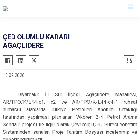
Diyarbakır
ÇED OLUMLU KARARI
AĞAÇLIDERE
Bismil
Kocaköy
Çermik
Kulp
Çınar
Lice
13.02.2026
Çüngüş
Silvan
Dicle
Bağlar
Diyarbakır İli, Sur İlçesi, Ağaçlıdere Mahallesi,
Eğil
Kayapınar
AR/TPO/K/L44-c1, c2 ve AR/TPO/K/L44-c4-1 ruhsat
Ergani
Yenişehir
numaralı alanlarda Türkiye Petrolleri Anonim Ortaklığı
Hani
tarafından yapılması planlanan "Akören 2-4 Petrol Arama
Sur
Sondajı" projesi ile ilgili olarak Çevrimiçi ÇED Süreci Yönetim
Hazro
Sisteminden sunulan Proje Tanıtım Dosyası incelenmiş ve
değerlendirilmiştir.