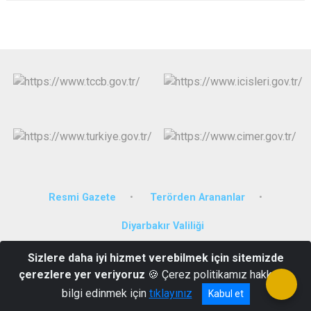
Resmi Gazete
Terörden Arananlar
Diyarbakır Valiliği
Sizlere daha iyi hizmet verebilmek için sitemizde
Fatih Paşa Mahallesi Üçok Sokak No:4 Sur/Diyarbakır
çerezlere yer veriyoruz
🍪 Çerez politikamız hakkında
0412 223 33 25
bilgi edinmek için
tıklayınız
Kabul et