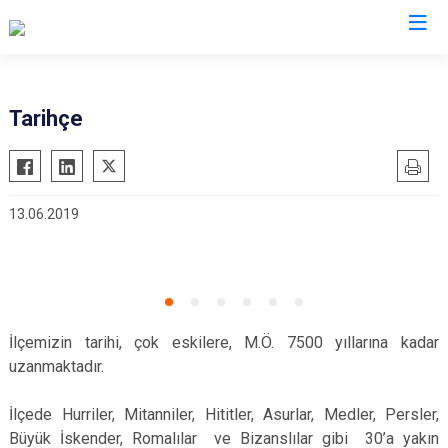
Diyarbakır
Tarihçe
Bismil
Kocaköy
Çermik
Kulp
13.06.2019
Çınar
Lice
Çüngüş
Silvan
Dicle
Bağlar
Eğil
Kayapınar
İlçemizin tarihi, çok eskilere, M.Ö. 7500 yıllarına kadar
Ergani
Yenişehir
uzanmaktadır.
Hani
Sur
Hazro
İlçede Hurriler, Mitanniler, Hititler, Asurlar, Medler, Persler,
Büyük İskender, Romalılar ve Bizanslılar gibi 30’a yakın