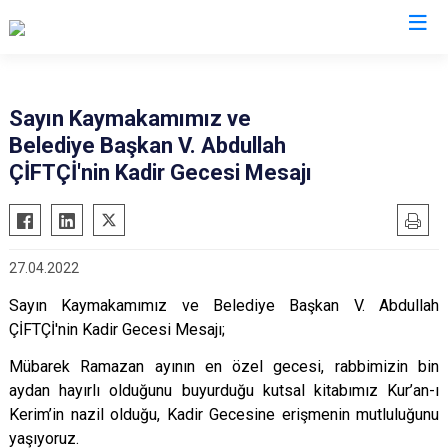
Diyarbakır
Sayın Kaymakamımız ve
Belediye Başkan V. Abdullah
Bismil
Kocaköy
ÇİFTÇİ'nin Kadir Gecesi Mesajı
Çermik
Kulp
Çınar
Lice
Çüngüş
Silvan
27.04.2022
Dicle
Bağlar
Sayın Kaymakamımız ve Belediye Başkan V. Abdullah
Eğil
Kayapınar
ÇİFTÇİ'nin Kadir Gecesi Mesajı;
Ergani
Yenişehir
Mübarek Ramazan ayının en özel gecesi, rabbimizin bin
Hani
Sur
aydan hayırlı olduğunu buyurduğu kutsal kitabımız Kur’an-ı
Hazro
Kerim’in nazil olduğu, Kadir Gecesine erişmenin mutluluğunu
yaşıyoruz.